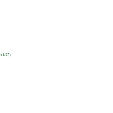
р №2)