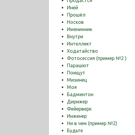
Продастся
Иней
Прошёл
Носков
Именинник
Внутри
Интеллект
Ходатайство
Фотосессия (пример №2 )
Парашют
Поищут
Мизинец
Моя
Бадминтон
Дирижер
Фейерверк
Инженер
Ни в чем (пример №2)
Будьте