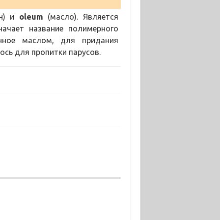
н) и
oleum
(масло). Является
начает название полимерного
нное маслом, для придания
сь для пропитки парусов.