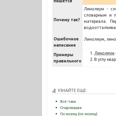
пишется
Линолеум - сл
словарным и п
Почему так?
материала. П
водоотталкиваю
Ошибочное
Линолиум, лено
написание
Линолеум
Примеры
В углу кв
правильного
УЗНАЙТЕ ЕЩЕ:
Всё-таки
Очаровашка
По моему (по-моему)