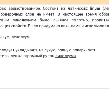
ово заимствованное. Состоит из латинских:
linum
(ле
роверочных слов не имеет. В настоящее время обоз
ервым линолеумом было льняное полотно, пропита
щих свойств. Было придумано викингами и использовало
лиум, ленолеум.
следует укладывать на сухую, ровную поверхность.
артиры лежал огромный рулон
линолеума
.