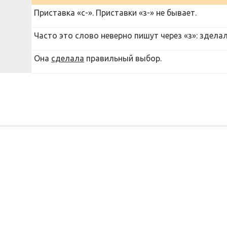
Приставка «с-». Приставки «з-» не бывает.
Часто это слово неверно пишут через «з»: здела
Она
сделала
правильный выбор.