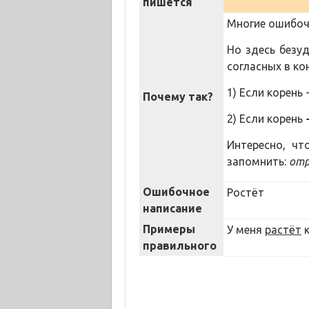
пишется
Многие ошибоч
Но здесь безу
согласных в ко
1) Если корень
Почему так?
2) Если корень
Интересно, чт
запомнить:
отр
Ошибочное
Ростёт
написание
Примеры
У меня
растёт
к
правильного