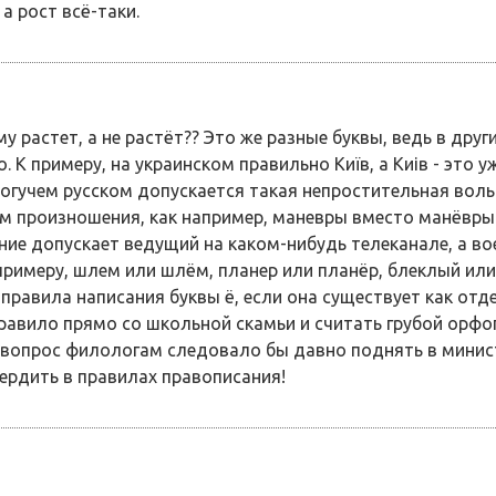
 а рост всё-таки.
 растет, а не растёт?? Это же разные буквы, ведь в дру
 К примеру, на украинском правильно Київ, а Киів - это у
 могучем русском допускается такая непростительная воль
 произношения, как например, маневры вместо манёвры. 
ие допускает ведущий на каком-нибудь телеканале, а во
 примеру, шлем или шлём, планер или планёр, блеклый ил
правила написания буквы ё, если она существует как отде
равило прямо со школьной скамьи и считать грубой орфо
 вопрос филологам следовало бы давно поднять в минис
ердить в правилах правописания!