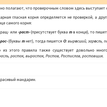
но полагают, что проверочным словом здесь выступает
дарная гласная корня определяется не проверкой, а др
нце самого корня:
 -ращ- или
-раст-
(присутствует буква
т
в конце), то пише
-рос-
(буквы
т
нет), тогда пишется
О
:
выр
о
сший
,
зар
о
сль
,
п
о из этого правила также существует довольно мног
асль, росток, выросток, Ростов, Ростислав, ростовщик
.
расивый мандарин.