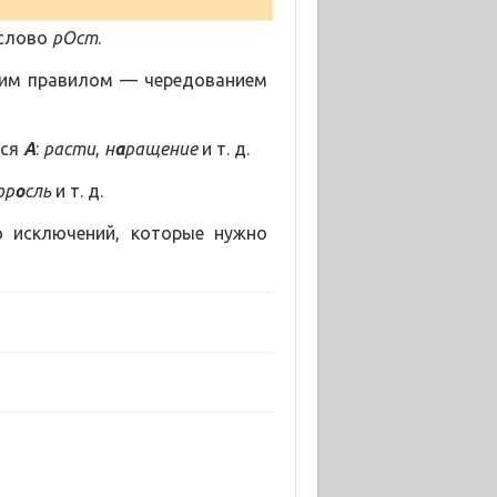
 слово
рОст
.
угим правилом — чередованием
тся
А
:
расти
,
н
а
ращение
и т. д.
ор
о
сль
и т. д.
о исключений, которые нужно