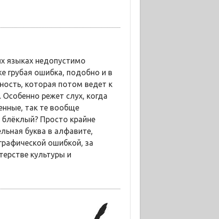
гих языках недопустимо
же грубая ошибка, подобно и в
ность, которая потом ведет к
Особенно режет слух, когда
енные, так те вообще
и блёклый? Просто крайне
льная буква в алфавите,
графической ошибкой, за
терстве культуры и