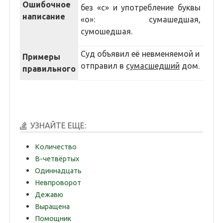
Ошибочное
без «с» и употребление буквы
написание
«о»: сумашедшая,
сумошедшая.
Суд объявил её невменяемой и
Примеры
отправил в
сумасшедший
дом.
правильного
УЗНАЙТЕ ЕЩЕ:
Количество
В-четвёртых
Одиннадцать
Невпроворот
Дежавю
Выращена
Помощник