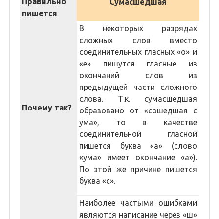
Правильно
Сумасшедшая
пишется
В некоторых разрядах
сложных слов вместо
соединительных гласных «о» и
«е» пишутся гласные из
окончаний слов из
предыдущей части сложного
слова. Т.к. сумасшедшая
Почему так?
образовано от «сошедшая с
ума», то в качестве
соединительной гласной
пишется буква «а» (слово
«ума» имеет окончание «а»).
По этой же причине пишется
буква «с».
Наиболее частыми ошибками
являются написание через «ш»