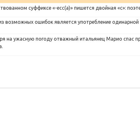
твованном суффиксе «-есс(а)» пишется двойная «с»: поэте
из возможных ошибок является употребление одинарной «
ря на ужасную погоду отважный итальянец Марио спас 
а.