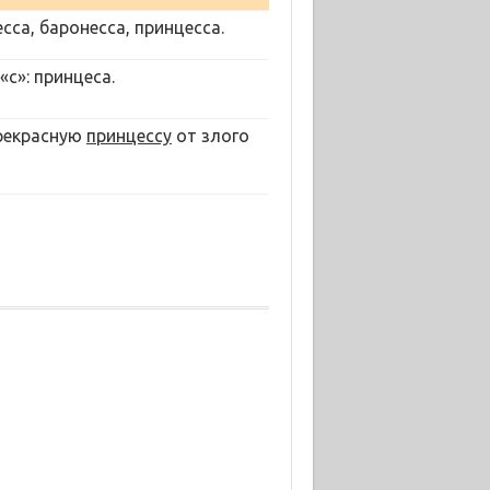
сса, баронесса, принцесса.
с»: принцеса.
прекрасную
принцессу
от злого